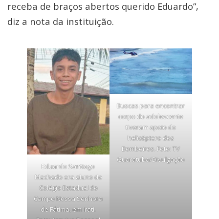
receba de braços abertos querido Eduardo”,
diz a nota da instituição.
Buscas para encontrar
corpo do adolescente
tiveram apoio do
helicóptero dos
Bombeiros. Foto: TV
Guaratuba/Divulgação
Eduardo Santiago
Machado era aluno do
Colégio Estadual do
Campo Nossa Senhora
de Fátima, em Irati.