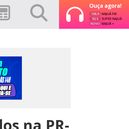
Ouça agora!
106.9
NAJUÁ FM
92.5
SUPER NAJUÁ
NOVO
NAJUÁ +
dos na PR-