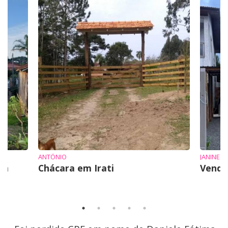
ANTÔNIO
JANINE
em
Chácara em Irati
Vende