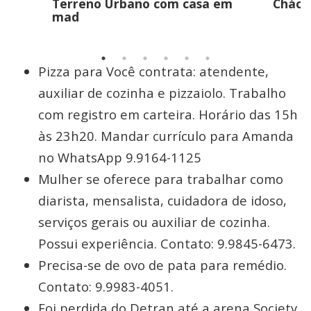
Terreno Urbano com casa em
Cháca
mad
Pizza para Você contrata: atendente,
auxiliar de cozinha e pizzaiolo. Trabalho
com registro em carteira. Horário das 15h
às 23h20. Mandar currículo para Amanda
no WhatsApp 9.9164-1125
Mulher se oferece para trabalhar como
diarista, mensalista, cuidadora de idoso,
serviços gerais ou auxiliar de cozinha.
Possui experiência. Contato: 9.9845-6473.
Precisa-se de ovo de pata para remédio.
Contato: 9.9983-4051.
Foi perdida do Detran até a arena Society,