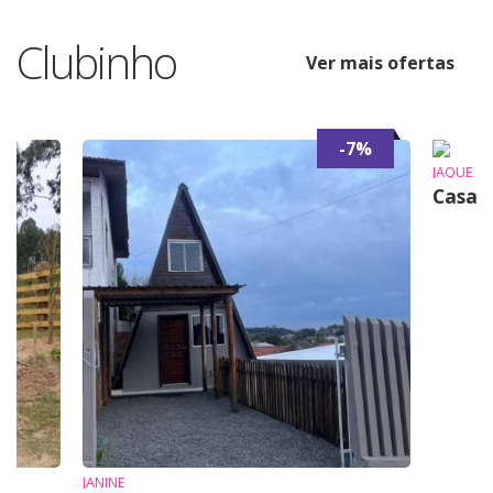
Clubinho
Ver mais ofertas
-7%
JAQUE
Casa 
JANINE