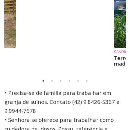
SANDRO 
Terre
mad
• Precisa-se de família para trabalhar em
granja de suínos. Contato (42) 9.8426-5367 e
9.9944-7578
• Senhora se oferece para trabalhar como
cuidadora de idosos. Possui referência e