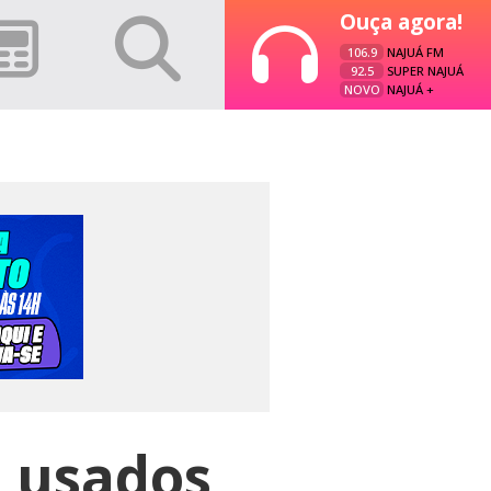
Ouça agora!
106.9
NAJUÁ FM
92.5
SUPER NAJUÁ
NOVO
NAJUÁ +
o usados