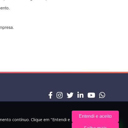
mento.
empresa.
Entendi e aceito
amento contínuo. Clique em "Entendi e
Saiba mais