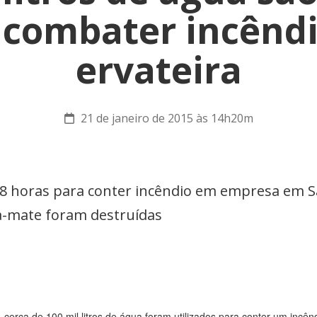
 combater incênd
ervateira
21 de janeiro de 2015 às 14h20m
 horas para conter incêndio em empresa em Sã
va-mate foram destruídas
cerca de 100 mil litros de água foram utilizados para conter um inc