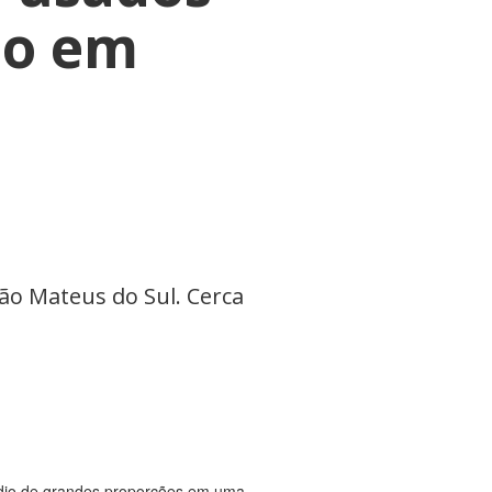
io em
o Mateus do Sul. Cerca
êndio de grandes proporções em uma