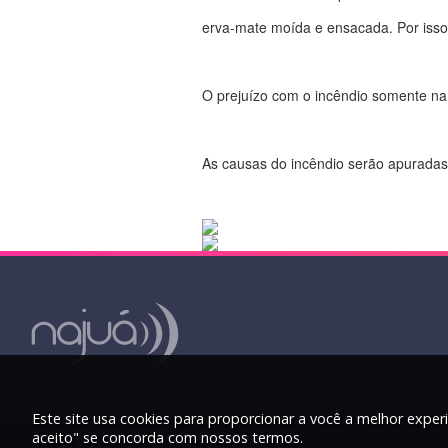
erva-mate moída e ensacada. Por isso 
O prejuízo com o incêndio somente na
As causas do incêndio serão apuradas 
Este site usa cookies para proporcionar a você a melhor experi
aceito" se concorda com nossos termos.