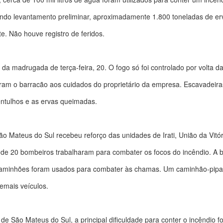
ndo levantamento preliminar, aproximadamente 1.800 toneladas de er
e. Não houve registro de feridos.
h da madrugada de terça-feira, 20. O fogo só foi controlado por volta d
aram o barracão aos cuidados do proprietário da empresa. Escavadeir
 entulhos e as ervas queimadas.
o Mateus do Sul recebeu reforço das unidades de Irati, União da Vit
a de 20 bombeiros trabalharam para combater os focos do incêndio. A 
 caminhões foram usados para combater às chamas. Um caminhão-pipa 
emais veículos.
 São Mateus do Sul, a principal dificuldade para conter o incêndio 